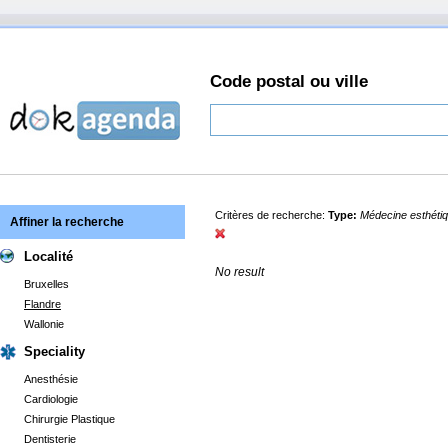
Code postal ou ville
Critères de recherche:
Type:
Médecine esthéti
Affiner la recherche
Localité
No result
Bruxelles
Flandre
Wallonie
Speciality
Anesthésie
Cardiologie
Chirurgie Plastique
Dentisterie