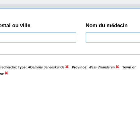
stal ou ville
Nom du médecin
e recherche:
Type:
Algemene geneeskunde
Province:
West-Vlaanderen
Town or
ene