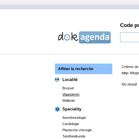
Code po
Critères d
Affiner la recherche
city:
Wing
Localité
No result
Brussel
Vlaanderen
Wallonië
Speciality
Anesthesiologie
Cardiologie
Plastische chirurgie
Tandheelkunde