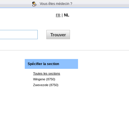
Vous êtes médecin ?
|
NL
FR
Trouver
Spécifier la section
Toutes les sections
Wingene (8750)
Zwevezele (8750)