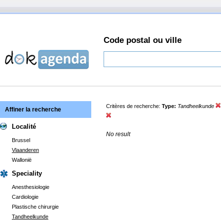
Code postal ou ville
Critères de recherche:
Type:
Tandheelkunde
Affiner la recherche
Localité
No result
Brussel
Vlaanderen
Wallonië
Speciality
Anesthesiologie
Cardiologie
Plastische chirurgie
Tandheelkunde