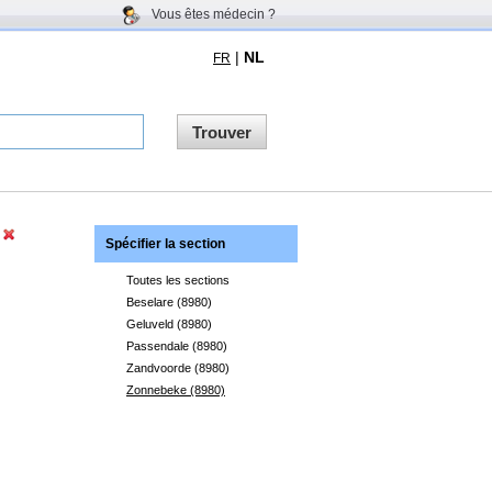
Vous êtes médecin ?
|
NL
FR
Trouver
)
Spécifier la section
Toutes les sections
Beselare (8980)
Geluveld (8980)
Passendale (8980)
Zandvoorde (8980)
Zonnebeke (8980)