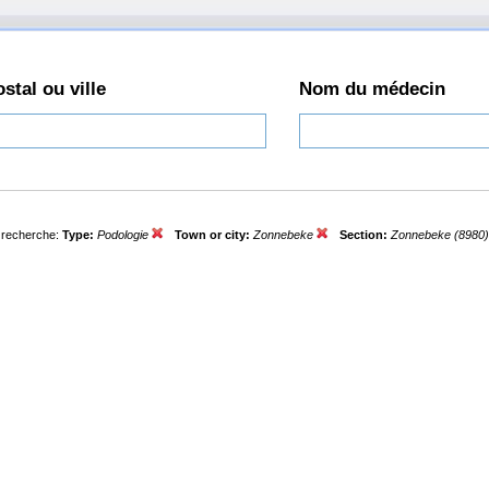
stal ou ville
Nom du médecin
e recherche:
Type:
Podologie
Town or city:
Zonnebeke
Section:
Zonnebeke (8980