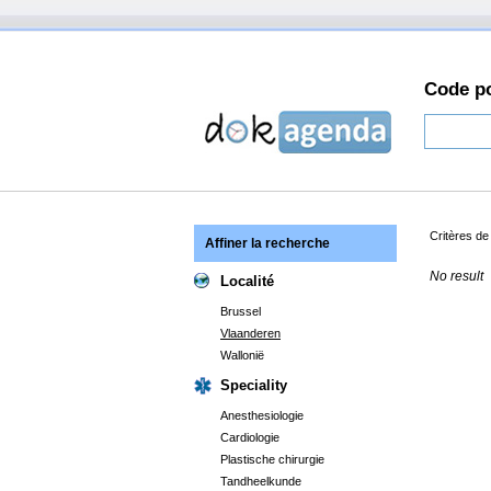
Code po
Critères d
Affiner la recherche
No result
Localité
Brussel
Vlaanderen
Wallonië
Speciality
Anesthesiologie
Cardiologie
Plastische chirurgie
Tandheelkunde