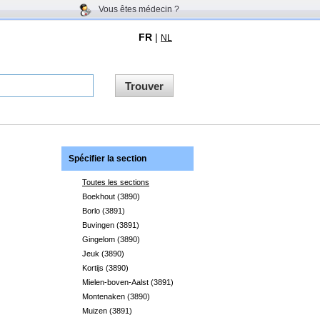
Vous êtes médecin ?
FR
|
NL
Trouver
Spécifier la section
Toutes les sections
Boekhout (3890)
Borlo (3891)
Buvingen (3891)
Gingelom (3890)
Jeuk (3890)
Kortijs (3890)
Mielen-boven-Aalst (3891)
Montenaken (3890)
Muizen (3891)