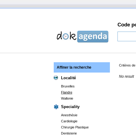
Code po
Critères d
Affiner la recherche
No result
Localité
Bruxelles
Flandre
Wallonie
Speciality
Anesthésie
Cardiologie
Chirurgie Plastique
Dentisterie