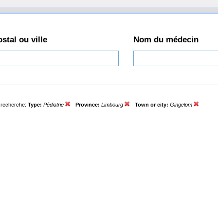
stal ou ville
Nom du médecin
e recherche:
Type:
Pédiatrie
Province:
Limbourg
Town or city:
Gingelom