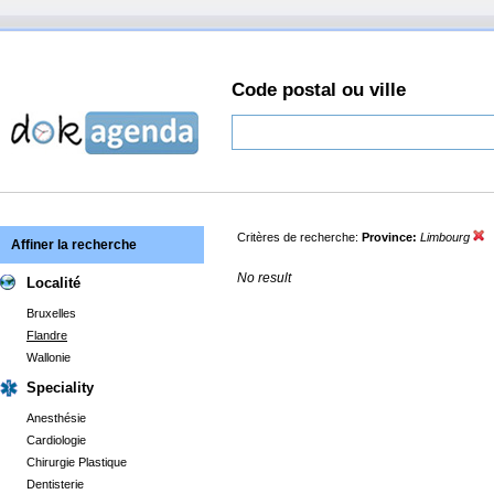
Code postal ou ville
Critères de recherche:
Province:
Limbourg
Affiner la recherche
No result
Localité
Bruxelles
Flandre
Wallonie
Speciality
Anesthésie
Cardiologie
Chirurgie Plastique
Dentisterie