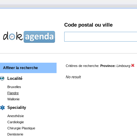
Code postal ou ville
Critères de recherche:
Province:
Limbourg
Affiner la recherche
No result
Localité
Bruxelles
Flandre
Wallonie
Speciality
Anesthésie
Cardiologie
Chirurgie Plastique
Dentisterie