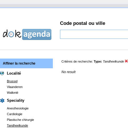
Code postal ou ville
Critères de recherche:
Type:
Tandheelkunde
Affiner la recherche
No result
Localité
Brussel
Vlaanderen
Wallonië
Speciality
Anesthesiologie
Cardiologie
Plastische chirurgie
Tandheelkunde