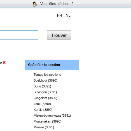
Vous êtes médecin ?
FR
|
NL
Trouver
st
Spécifier la section
Toutes les sections
Boekhout (3890)
Borlo (3891)
Buvingen (3891)
Gingelom (3890)
Jeuk (3890)
Kortijs (3890)
Mielen-boven-Aalst (3891)
Montenaken (3890)
Muizen (3891)