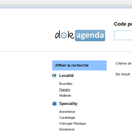
Code po
Critères d
Affiner la recherche
No result
Localité
Bruxelles
Flandre
Wallonie
Speciality
Anesthésie
Cardiologie
Chirurgie Plastique
Dentisterie