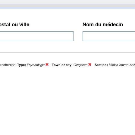
stal ou ville
Nom du médecin
e recherche:
Type:
Psychologie
Town or city:
Gingelom
Section:
Mielen-boven-Aal