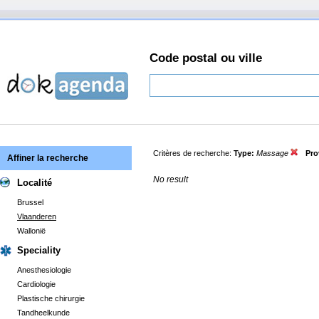
Code postal ou ville
Critères de recherche:
Type:
Massage
Pro
Affiner la recherche
No result
Localité
Brussel
Vlaanderen
Wallonië
Speciality
Anesthesiologie
Cardiologie
Plastische chirurgie
Tandheelkunde