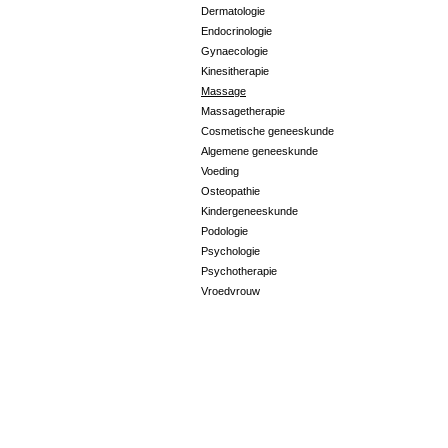
Dermatologie
Endocrinologie
Gynaecologie
Kinesitherapie
Massage
Massagetherapie
Cosmetische geneeskunde
Algemene geneeskunde
Voeding
Osteopathie
Kindergeneeskunde
Podologie
Psychologie
Psychotherapie
Vroedvrouw