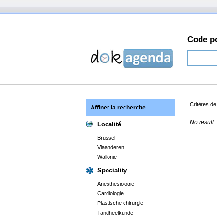
Code po
Critères d
Affiner la recherche
No result
Localité
Brussel
Vlaanderen
Wallonië
Speciality
Anesthesiologie
Cardiologie
Plastische chirurgie
Tandheelkunde