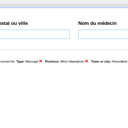
stal ou ville
Nom du médecin
e recherche:
Type:
Massage
Province:
West-Vlaanderen
Town or city:
Heuvelland