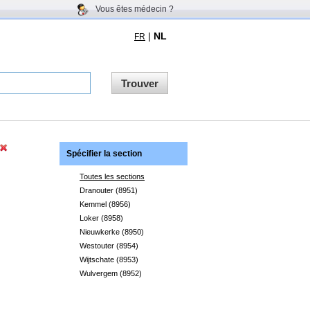
Vous êtes médecin ?
|
NL
FR
Trouver
Spécifier la section
Toutes les sections
Dranouter (8951)
Kemmel (8956)
Loker (8958)
Nieuwkerke (8950)
Westouter (8954)
Wijtschate (8953)
Wulvergem (8952)