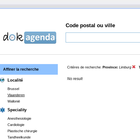
Code postal ou ville
Critères de recherche:
Province:
Limburg
Affiner la recherche
No result
Localité
Brussel
Vlaanderen
Wallonië
Speciality
Anesthesiologie
Cardiologie
Plastische chirurgie
Tandheelkunde