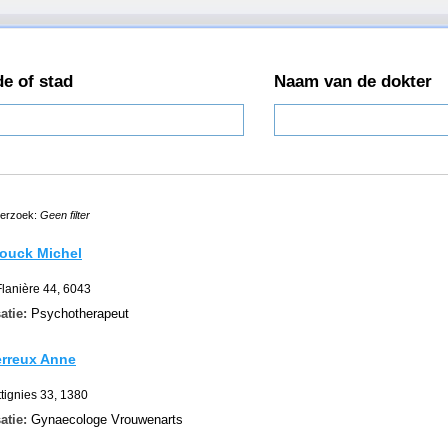
e of stad
Naam van de dokter
derzoek:
Geen filter
rouck Michel
Flanière 44, 6043
atie:
Psychotherapeut
erreux Anne
tignies 33, 1380
atie:
Gynaecologe Vrouwenarts