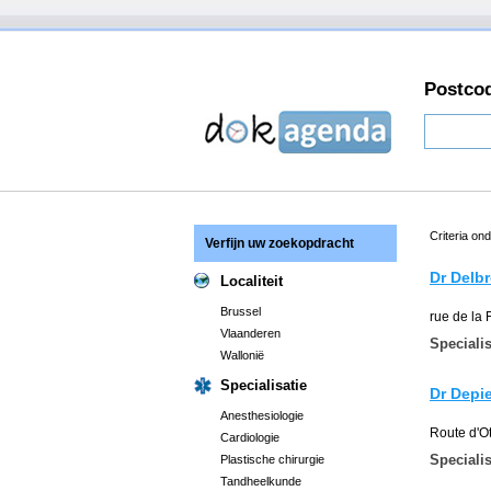
Postcod
Criteria on
Verfijn uw zoekopdracht
Dr Delb
Localiteit
Brussel
rue de la 
Vlaanderen
Specialis
Wallonië
Specialisatie
Dr Depi
Anesthesiologie
Route d'Ot
Cardiologie
Specialis
Plastische chirurgie
Tandheelkunde