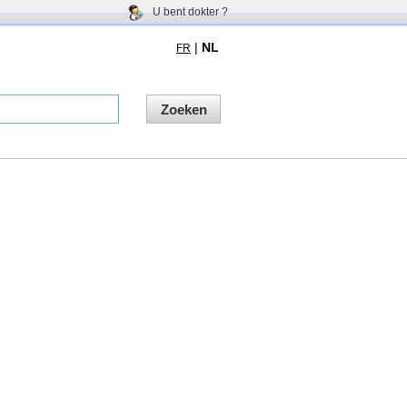
U bent dokter ?
|
NL
FR
Zoeken