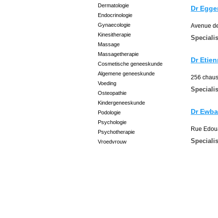
Dermatologie
Dr Egger
Endocrinologie
Gynaecologie
Avenue de
Kinesitherapie
Specialis
Massage
Massagetherapie
Dr Etie
Cosmetische geneeskunde
Algemene geneeskunde
256 chaus
Voeding
Specialis
Osteopathie
Kindergeneeskunde
Dr Ewba
Podologie
Psychologie
Rue Edoua
Psychotherapie
Specialis
Vroedvrouw