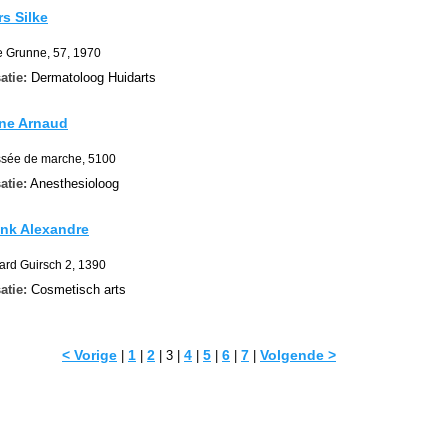
s Silke
 Grunne, 57, 1970
atie:
Dermatoloog Huidarts
nne Arnaud
sée de marche, 5100
atie:
Anesthesioloog
nk Alexandre
rd Guirsch 2, 1390
atie:
Cosmetisch arts
< Vorige
1
2
4
5
6
7
Volgende >
|
|
| 3 |
|
|
|
|