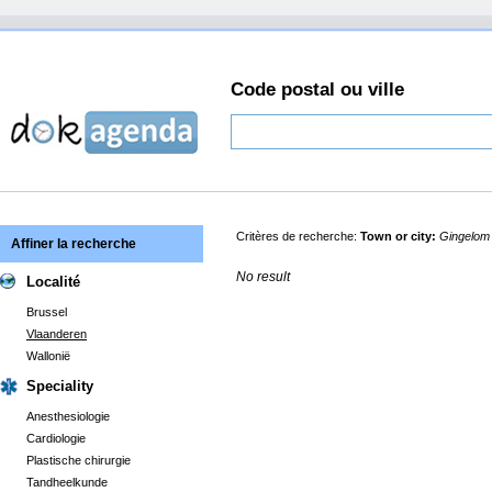
Code postal ou ville
Critères de recherche:
Town or city:
Gingelo
Affiner la recherche
No result
Localité
Brussel
Vlaanderen
Wallonië
Speciality
Anesthesiologie
Cardiologie
Plastische chirurgie
Tandheelkunde